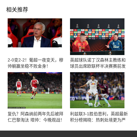
相关推荐
2-0变2-2！葡超一夜变天，穆
英超球队诺丁汉森林主教练和
帅躺赢坐稳不败金身！
球员出席欧联杯半决赛赛前发
布会
复仇？阿森纳前两年先后被拜
利兹联3-1胜伯恩利，英超最新
仁巴黎淘汰 塔帅：今晚观战！
积分榜揭晓：热刺处境更为严
峻