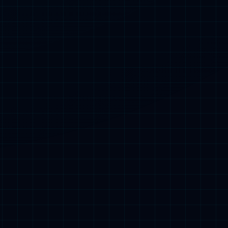
6889c9f0a23a33a97.jpeg"/