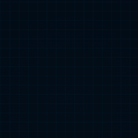
阅读全文
三年后，法国媒体评论：博格巴已无法在法甲立足
admin
123
0
博格巴时隔三年重回首发1084天，这是保罗·庞格巴重回首发阵容所经
历的时间。距离他上一次首发，还要追溯到2023年5月14日，当时他
身披尤文图斯球衣对阵克雷莫内塞。2026年5月2...
阅读全文
西蒙尼战略抉择：马竞四连败恐丢欧冠席位，贝蒂斯能否逆袭争四？
admin
139
0
比赛时间：2026-05-02 22：15 星期六西甲联赛正处在一个微妙的节
点——巴萨已经以82分的积分提前锁定冠军奖杯，但对于那些仍在下
半区挣扎的球队来说，每一场比赛都可能是决定...