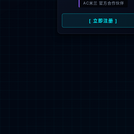
德天空：帕尔马18岁中卫莱
意甲媒体
奥尼加盟利物浦，转会费
伦德的交
3500万欧
再次商谈
直播吧8月14日讯 德天空记者普莱滕
content="ht
开放态度
贝格报道，莱奥尼加盟利物...
admin
2025-08-14
admin
西甲
2026-05-03