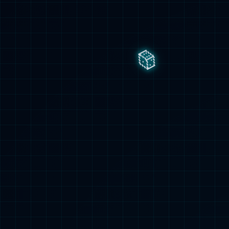
德甲
2026-05-03
欧冠
2026-05-03
引