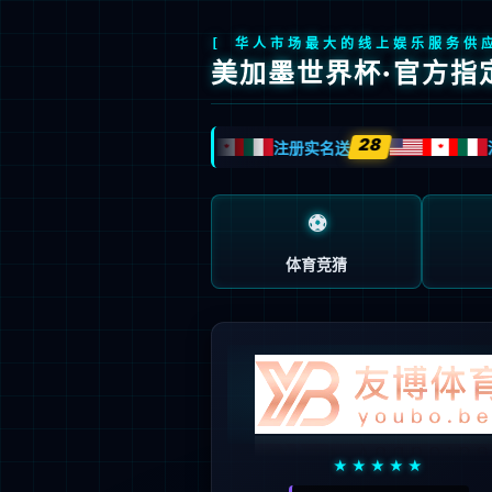
首页
nba
英
精选推荐
精选推荐
5-2大胜！“狂人”教练穆里尼
英超夏窗
奥离重返欧冠就两步之遥
唯一净盈
穆里尼奥这个“狂人”教练大家还记得
外媒SCOR
吧！当年他在斯坦福桥带切尔...
联赛在2024
admin
2025-08-14
admin
精选推荐
精选推荐