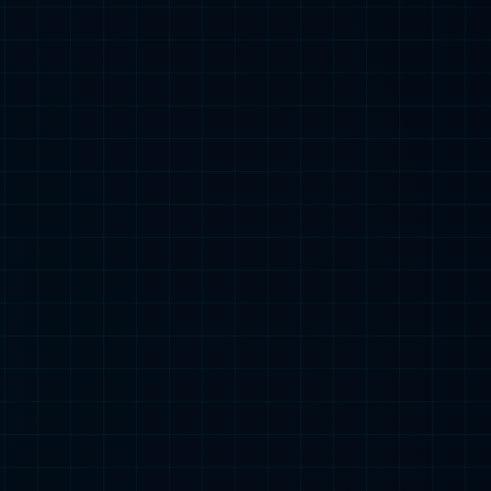
英超球队诺丁汉森林主教练和球员
出席欧联杯半决赛赛前发
2026-05-07
复仇？阿森纳前两年先后被拜仁巴
黎淘汰 塔帅：今晚观战
2026-05-06
利兹联3-1胜伯恩利，英超最新积分
榜揭晓：热刺处境更
2026-05-06
德甲最新积分榜更新：多特蒙德0-1
惨遭门兴逆转，弗赖
2026-05-06
库里谈2.4亿美元净资产：有专人打
理 现在不想谈遗产
2026-05-06