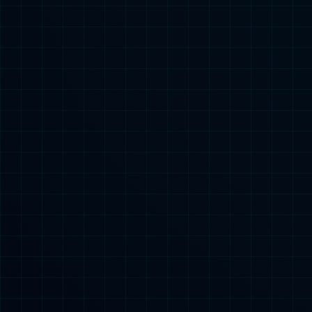
2026-05-03
欧冠
2026-05-02
意甲