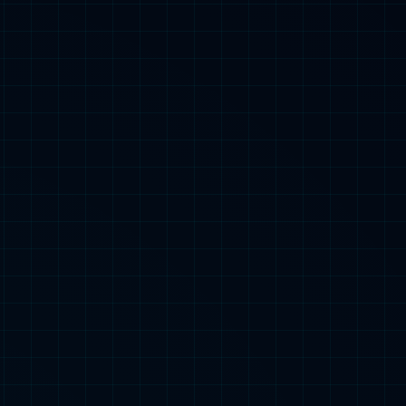
哈兰德参加“曼城在社区”的慈善项
目，助力推广更健康的
2025-08-14
费内巴切6-4逆转晋级，弗雷德打入
精彩世界波，欧冠资
2025-08-14
标签列表
最新文章
2-0变2-2！葡超一夜变天，穆帅躺
赢坐稳不败金身！
2026-05-07